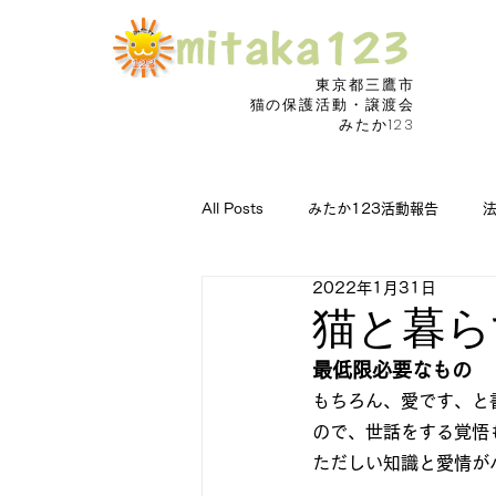
東京都三鷹市
​猫の保護活動・譲渡会
みたか123
All Posts
みたか123活動報告
2022年1月31日
猫の病気に朗報
捜索願い
猫と暮ら
最低限必要なもの
もちろん、愛です、と
ので、世話をする覚悟
ただしい知識と愛情が