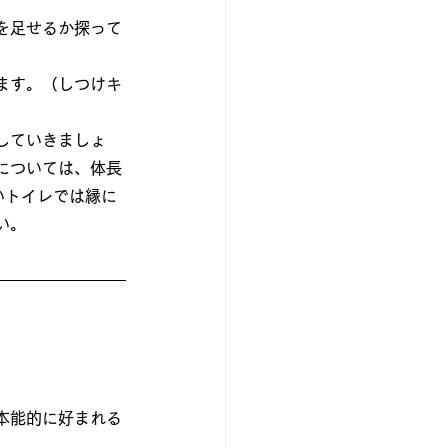
を足せるか探って
ます。（しつけキ
していきましょ
については、体長
いトイレでは縁に
い。
本能的に好まれる