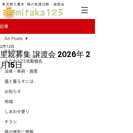
東京都三鷹市
​猫の保護活動・譲渡会
記事
All Posts
2月12日
里親募集 譲渡会 2026年 2
All Posts
みたか123活動報告
月15日
法律・条例・施策
猫と暮らすには
お知らせ
地域
しあわせ便り
チラシ
猫の病気に朗報