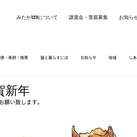
みたか123について
譲渡会・里親募集
お知ら
法律・条例・施策
猫と暮らすには
お知らせ
地域
しあ
里親募集
ご挨拶
里親募集 譲渡会
謹賀新年
お願い致します。