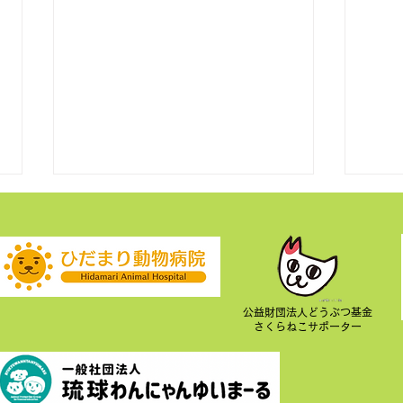
公益財団法人どうぶつ基金
さくらねこサポーター
里親募集 譲渡会 2026年 7月
里親
12日
14日