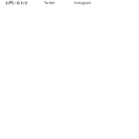
お問い合わせ
Twitter
Instagram
東京都三鷹市
​猫の保護活動・譲渡会
みたか123
里親募集 譲渡会 2026年 7
里親募集 譲渡会 2
公益財団法人どうぶつ基金
月12日
月14日
さくらねこサポーター