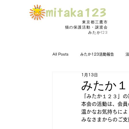
東京都三鷹市
​猫の保護活動・譲渡会
みたか123
All Posts
みたか123活動報告
1月13日
猫の病気に朗報
捜索願い
みたか１
「みたか１２３」の第
本会の活動は、会員
温かなお気持ちによ
みなさまからのご支