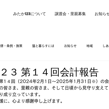
みたか123について
譲渡会・里親募集
お知ら
法律・条例・施策
猫と暮らすには
お知らせ
地域
しあ
里親募集
ご挨拶
里親募集 譲渡会
２３ 第１４回会計報告
1４回（2024年2月1日～2025年1月31日※）の
の皆さま、里親の皆さま、そして日頃から見守り支えて
り成り立っています。
援に、心より感謝申し上げます。