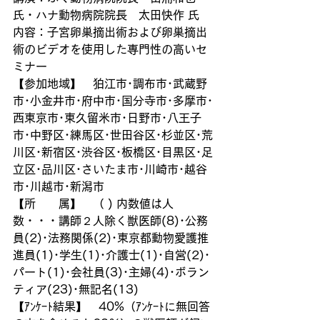
氏・ハナ動物病院院長　太田快作 氏
内容：子宮卵巣摘出術および卵巣摘出
術のビデオを使用した専門性の高いセ
ミナー
【参加地域】　狛江市･調布市･武蔵野
市･小金井市･府中市･国分寺市･多摩市･
西東京市･東久留米市･日野市･八王子
市･中野区･練馬区･世田谷区･杉並区･荒
川区･新宿区･渋谷区･板橋区･目黒区･足
立区･品川区･さいたま市･川崎市･越谷
市･川越市･新潟市
【所　　属】　（ ) 内数値は人
数・・・講師２人除く獣医師(8)･公務
員(2)･法務関係(2)･東京都動物愛護推
進員(1)･学生(1)･介護士(1)･自営(2)･
パート(1)･会社員(3)･主婦(4)･ボラン
ティア(23)･無記名(13)
【ｱﾝｹｰﾄ結果】　40%（ｱﾝｹｰﾄに無回答