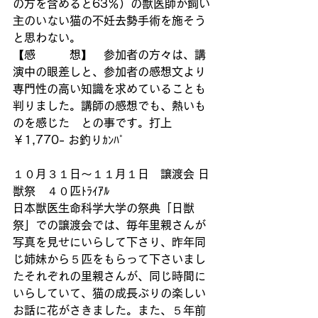
の方を含めると63％）の獣医師が飼い
主のいない猫の不妊去勢手術を施そう
と思わない。
【感　　　想】　参加者の方々は、講
演中の眼差しと、参加者の感想文より
専門性の高い知識を求めていることも
判りました。講師の感想でも、熱いも
のを感じた　との事です。打上
￥1,770- お釣りｶﾝﾊﾟ
１０月３１日～１１月１日　譲渡会 日
獣祭　４０匹ﾄﾗｲｱﾙ
日本獣医生命科学大学の祭典「日獣
祭」での譲渡会では、毎年里親さんが
写真を見せにいらして下さり、昨年同
じ姉妹から５匹をもらって下さいまし
たそれぞれの里親さんが、同じ時間に
いらしていて、猫の成長ぶりの楽しい
お話に花がさきました。また、５年前