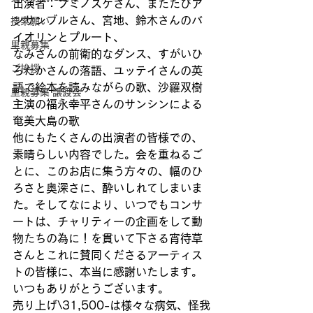
出演者：フミノスケさん、またたびア
ンサンブルさん、宮地、鈴木さんのバ
捜索願い
イオリンとプルート、
里親募集
なみさんの前衛的なダンス、すがいひ
ご挨拶
ろたかさんの落語、ユッテイさんの英
語で絵本を読みながらの歌、沙羅双樹
里親募集 譲渡会
主演の福永幸平さんのサンシンによる
奄美大島の歌
他にもたくさんの出演者の皆様での、
素晴らしい内容でした。会を重ねるご
とに、このお店に集う方々の、幅のひ
ろさと奥深さに、酔いしれてしまいま
た。そしてなにより、いつでもコンサ
ートは、チャリティーの企画をして動
物たちの為に！を貫いて下さる宵待草
さんとこれに賛同くださるアーティス
トの皆様に、本当に感謝いたします。
いつもありがとうございます。
売り上げ\31,500-は様々な病気、怪我