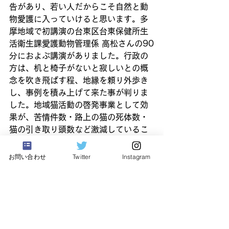
告があり、若い人だからこそ自然と動
物愛護に入っていけると思います。多
摩地域で初講演の台東区台東保健所生
活衛生課愛護動物管理係 高松さんの90
分におよぶ講演がありました。行政の
方は、机と椅子がないと寂しいとの概
念を吹き飛ばす程、地縁を頼り外歩き
し、事例を積み上げて来た事が判りま
した。地域猫活動の啓発事業として効
果が、苦情件数・路上の猫の死体数・
猫の引き取り頭数など激減しているこ
との報告がありました。八王子市保健
所生活衛生課 伊藤さんより、「八王子
お問い合わせ
Twitter
Instagram
市の取り組みについて」との講演があ
りました。2014年10月26日(日)八王
子市民による地域猫セミナー報告に掲
載しましたが、私人として参加した八
王子市保健所の方々が、「目から鱗が
取れた」との感想がありましたが、行