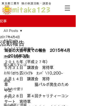
東京都三鷹市
​猫の保護活動・譲渡会
記事
All Posts
2017年4月4日
活動報告
All Posts
みたか123活動報告
当会の大会年度での報告　2015年4月
～2016年3月
法律・条例・施策
２０１５年（平成２７年）
猫と暮らすには
５月３１日　譲渡会　宵待草　　　　 
お知らせ
　　１５匹ﾄﾗｲｱﾙ　ｶﾝﾊﾟ \10,200-
６月１４日　譲渡会　宵待
地域
草　　　　　　　猫パルボ発生のため
しあわせ便り
中止
６月２８日　第４回チャリティーコン
チラシ
サート　宵待草
猫の病気に朗報