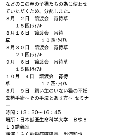
などのこの春の子猫たちの為に使わせ
ていただくため、分配しまた。
８月　２日　譲渡会　宵待草　　　　 
　　１５匹ﾄﾗｲｱﾙ
８月１６日　譲渡会　宵待
草　　　　　　 １０匹ﾄﾗｲｱﾙ
８月３０日　譲渡会　宵待草　　　　 
　　２１匹ﾄﾗｲｱﾙ
９月　６日　譲渡会　宵待草　　　　 
　　１５匹ﾄﾗｲｱﾙ
１０月　４日　譲渡会　宵待
草　　　　 　　１７匹ﾄﾗｲｱﾙ
８月　９日　飼い主のいない猫の不妊
去勢手術～その手法とあり方～ セミナ
ー
時間：13：30～16：45
場所：日本獣医生命科学大学　Ｂ棟５
１３講義室
講演：ふく動物病院院長　出浦和也 