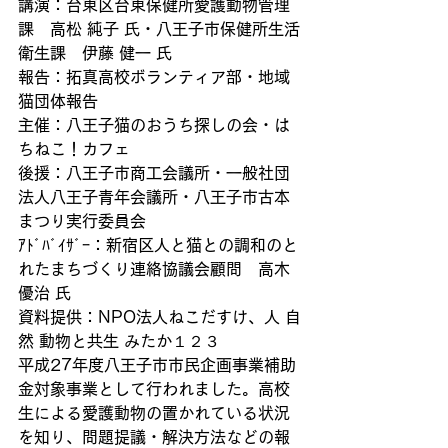
講演：台東区台東保健所愛護動物管理
課　高松 純子 氏・八王子市保健所生活
衛生課　伊藤 健一 氏
報告：拓真高校ボランティア部・地域
猫団体報告
主催：八王子猫のおうち探しの会・は
ちねこ！カフェ
後援：八王子市商工会議所・一般社団
法人八王子青年会議所・八王子市古本
まつり実行委員会
ｱﾄﾞﾊﾞｲｻﾞｰ：新宿区人と猫との調和のと
れたまちづくり連絡協議会顧問　高木 
優治 氏
資料提供：NPO法人ねこだすけ、人 自
然 動物と共生 みたか１２３
平成27年度八王子市市民企画事業補助
金対象事業として行われました。高校
生による愛護動物の置かれている状況
を知り、問題提議・解決方法などの報