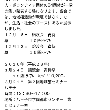
人・ボランティア団体の84団体が一堂
の集い発表する場になります。当会で
は、地域猫活動が環境ではなく、な
ぜ、生活・社会のブースにあるか展示
しました。
１２月　６日　譲渡会　宵待
草　　　　 　１０匹ﾄﾗｲｱﾙ
１２月１３日　譲渡会　宵待
草　　　　 　１５匹ﾄﾗｲｱﾙ
２０１６年（平成２８年）
１月２４日　譲渡会　宵待草　　　　 
　　１８匹ﾄﾗｲｱﾙ　ｶﾝﾊﾟ \10,200-
３月２１日　第２回地域猫セミナー　
八王子
時間：13：30～17：00
場所：八王子市学園都市センター　第
５セミナー室