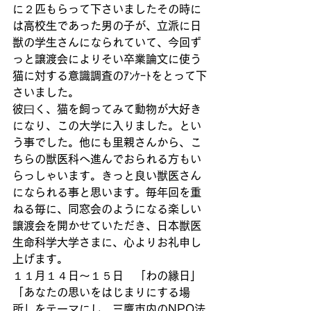
に２匹もらって下さいましたその時に
は高校生であった男の子が、立派に日
獣の学生さんになられていて、今回ず
っと譲渡会によりそい卒業論文に使う
猫に対する意識調査のｱﾝｹｰﾄをとって下
さいました。
彼曰く、猫を飼ってみて動物が大好き
になり、この大学に入りました。とい
う事でした。他にも里親さんから、こ
ちらの獣医科へ進んでおられる方もい
らっしゃいます。きっと良い獣医さん
になられる事と思います。毎年回を重
ねる毎に、同窓会のようになる楽しい
譲渡会を開かせていただき、日本獣医
生命科学大学さまに、心よりお礼申し
上げます。
１１月１４日～１５日　「わの縁日」
「あなたの思いをはじまりにする場
所」をテーマにし、三鷹市内のNPO法