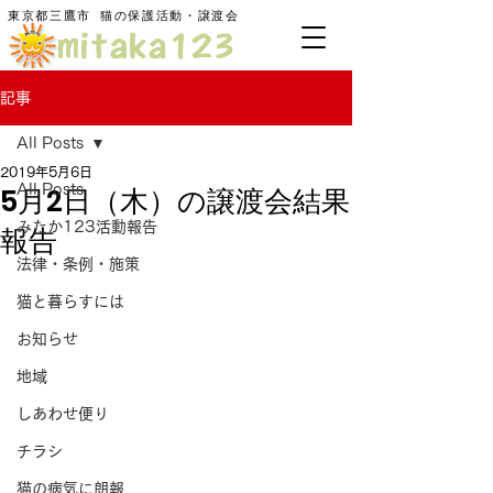
東京都三鷹市
​猫の保護活動・譲渡会
記事
All Posts
2019年5月6日
5月2日（木）の譲渡会結果
All Posts
みたか123活動報告
報告
法律・条例・施策
猫と暮らすには
お知らせ
地域
しあわせ便り
チラシ
猫の病気に朗報