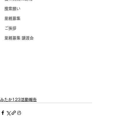
捜索願い
里親募集
ご挨拶
里親募集 譲渡会
みたか123活動報告