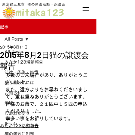
東京都三鷹市
​猫の保護活動・譲渡会
記事
All Posts
2015年8月11日
2015年8月2日猫の譲渡会
All Posts
みたか123活動報告
報告
法律・条例・施策
多数のご来場者があり、ありがとうご
ざいます。
猫と暮らすには
また、遠方よりもお尋ねくださいまし
お知らせ
て、重ね重ねありがとうございます。
地域
皆様のお蔭で、２１匹中１５匹の申込
みがありました。
しあわせ便り
幸多い事をお祈りしています。
チラシ
みたか123活動報告
猫の病気に朗報