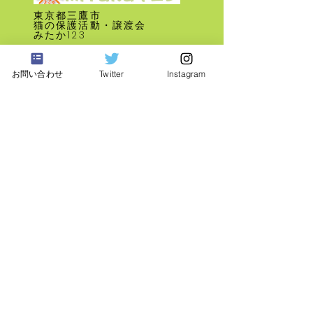
東京都三鷹市
​猫の保護活動・譲渡会
みたか123
里親募集 譲渡会 2026年 7
里親募集 譲渡会 2
公益財団法人どうぶつ基金
お問い合わせ
Twitter
Instagram
月12日
月14日
さくらねこサポーター