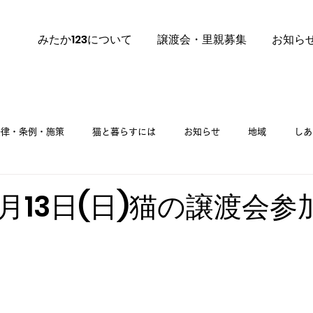
みたか123について
譲渡会・里親募集
お知ら
法律・条例・施策
猫と暮らすには
お知らせ
地域
しあ
里親募集
ご挨拶
里親募集 譲渡会
12月13日(日)猫の譲渡会