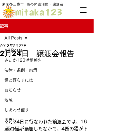
東京都三鷹市
​猫の保護活動・譲渡会
記事
All Posts
2013年2月27日
2月24日 譲渡会報告
All Posts
みたか123活動報告
法律・条例・施策
猫と暮らすには
お知らせ
地域
しあわせ便り
チラシ
2月24日に行なわれた譲渡会では、16
匹の猫が参加したなかで、4匹の猫がト
猫の病気に朗報