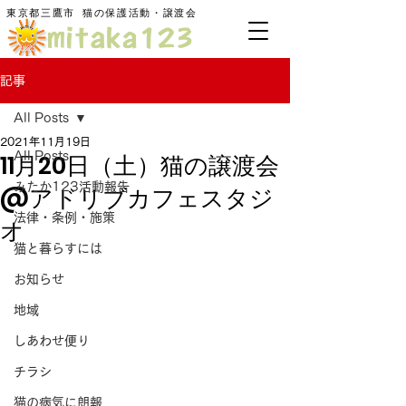
東京都三鷹市
​猫の保護活動・譲渡会
記事
All Posts
2021年11月19日
11月20日（土）猫の譲渡会
All Posts
みたか123活動報告
@アドリブカフェスタジ
法律・条例・施策
オ
猫と暮らすには
お知らせ
地域
しあわせ便り
チラシ
猫の病気に朗報