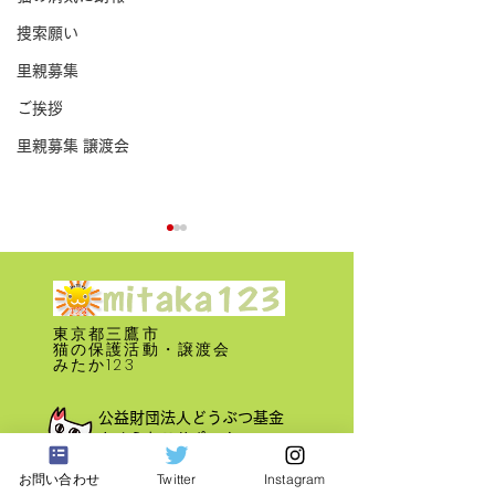
捜索願い
里親募集
ご挨拶
里親募集 譲渡会
東京都三鷹市
​猫の保護活動・譲渡会
みたか123
里親募集 譲渡会 2026年 7
里親募集 譲渡会 2
公益財団法人どうぶつ基金
月12日
月14日
さくらねこサポーター
お問い合わせ
Twitter
Instagram