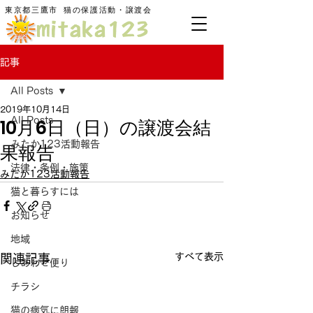
東京都三鷹市
​猫の保護活動・譲渡会
記事
All Posts
2019年10月14日
10月6日（日）の譲渡会結
All Posts
みたか123活動報告
果報告
法律・条例・施策
みたか123活動報告
猫と暮らすには
お知らせ
地域
すべて表示
関連記事
しあわせ便り
チラシ
猫の病気に朗報