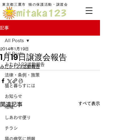
東京都三鷹市
​猫の保護活動・譲渡会
記事
All Posts
2014年1月19日
1月19日譲渡会報告
All Posts
みたか123活動報告
みたか123活動報告
法律・条例・施策
猫と暮らすには
お知らせ
すべて表示
関連記事
地域
しあわせ便り
チラシ
猫の病気に朗報