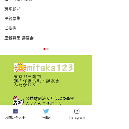
捜索願い
里親募集
ご挨拶
里親募集 譲渡会
東京都三鷹市
​猫の保護活動・譲渡会
みたか123
里親募集 譲渡会 2026年 7
里親募集 譲渡会 2
公益財団法人どうぶつ基金
月12日
月14日
さくらねこサポーター
お問い合わせ
Twitter
Instagram