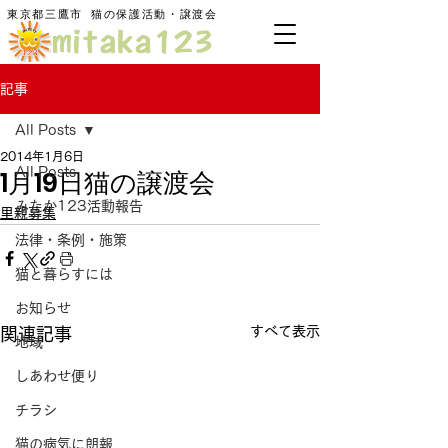
東京都三鷹市
​猫の保護活動・譲渡会
記事
All Posts
2014年1月6日
1月19日猫の譲渡会
All Posts
みたか123活動報告
里親募集
法律・条例・施策
猫と暮らすには
お知らせ
すべて表示
関連記事
地域
しあわせ便り
チラシ
猫の病気に朗報