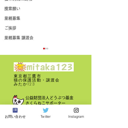
捜索願い
里親募集
ご挨拶
里親募集 譲渡会
東京都三鷹市
​猫の保護活動・譲渡会
みたか123
里親募集 譲渡会 2024年9
里親募集 譲渡会 
公益財団法人どうぶつ基金
月16日
月16日
さくらねこサポーター
お問い合わせ
Twitter
Instagram