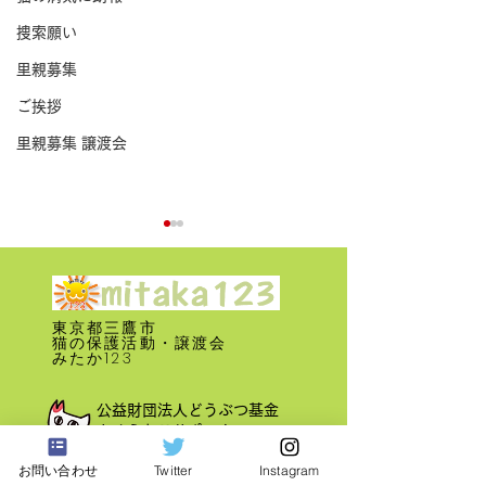
捜索願い
里親募集
ご挨拶
里親募集 譲渡会
東京都三鷹市
​猫の保護活動・譲渡会
みたか123
里親募集 譲渡会 2024年9
里親募集 譲渡会 
公益財団法人どうぶつ基金
月16日
月16日
さくらねこサポーター
お問い合わせ
Twitter
Instagram