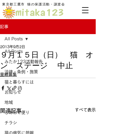
東京都三鷹市
​猫の保護活動・譲渡会
記事
All Posts
2013年9月2日
９月１５日（日） 猫 オ
All Posts
みたか123活動報告
ン ステージ 中止
法律・条例・施策
里親募集
猫と暮らすには
お知らせ
地域
すべて表示
関連記事
しあわせ便り
チラシ
猫の病気に朗報