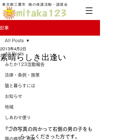
東京都三鷹市
​猫の保護活動・譲渡会
記事
All Posts
2013年4月2日
素晴らしき出逢い
All Posts
みたか123活動報告
法律・条例・施策
猫と暮らすには
お知らせ
地域
しあわせ便り
チラシ
この写真の向かって右側の男の子をも
らってくださった方です。
猫の病気に朗報