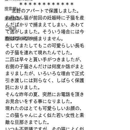
＊＊＊＊＊＊＊＊＊＊＊＊
捜索願い
北野のアパートで保護しました。
お母さん猫が前回の妊娠時に子猫を産
里親募集
んだばかりで捕まえてしまい、あわて
ご挨拶
て逃がしました。そういう場合には今
里親募集 譲渡会
度はなかなか捕まりません。
そしてまたしてもこの可愛らしい長毛
の子猫を連れて現れたんでした。
二匹は早々と貰い手がつきましたが、
右側の子猫さんだけは何度か話がまと
まりましたが、いろいろな理由で正式
引き渡しには到らなく、しばらく保護
託におりました。
そんな昨年の夏、突然にお電話を頂き
お見合いをする事になりました。
現れたのはとても可愛らしいお顔の、
この猫ちゃんによく似た若い女性と素
敵な旦那さまでした。
いつも不思議ですが、その猫によく似