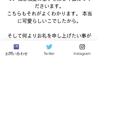
ださいます。
こちらもそれがよくわかります。 本当
に可愛らしいこでしたから。
そして何よりお礼を申し上げたい事が
ありまして、昨年の子猫預りの時期に
皮膚病が蔓延して、大変な思いをして
お問い合わせ
Twitter
Instagram
いました。
そんな時にとても良い病院を紹介して
くださいまして、どれほどこの里親様
に助けていただいたかわかりません。
その時の病院の先生とのご縁で、ボラ
ンティアにとって本当に理解のある素
晴らしい先生をご紹介いただき、会全
体が助けられる事となりました。本当
にありがとうございました。
それだけでなく、猫の腎臓、肝臓の疾
患を手作りのえさで完治させた実績も