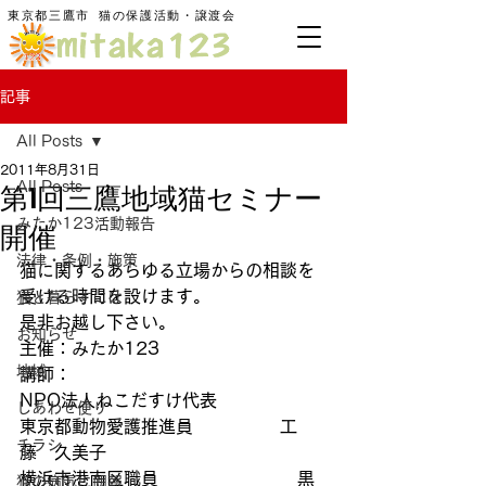
東京都三鷹市
​猫の保護活動・譲渡会
記事
All Posts
2011年8月31日
第1回三鷹地域猫セミナー
All Posts
みたか123活動報告
開催
法律・条例・施策
猫に関するあらゆる立場からの相談を
受ける時間を設けます。
猫と暮らすには
是非お越し下さい。
お知らせ
主催：みたか123
地域
講師：
NPO法人ねこだすけ代表
しあわせ便り
東京都動物愛護推進員　　　　　工
チラシ
藤　久美子
横浜市港南区職員　　　　　　　　黒
猫の病気に朗報