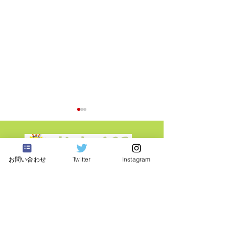
東京都三鷹市
お問い合わせ
Twitter
Instagram
​猫の保護活動・譲渡会
みたか123
里親募集 譲渡会 2026年 7
里親募集 譲渡会 2
公益財団法人どうぶつ基金
月12日
月14日
さくらねこサポーター