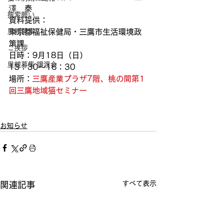
澤　泰
捜索願い
資料提供：
里親募集
東京都福祉保健局・三鷹市生活環境政
策課
ご挨拶
日時：9月18日（日）
里親募集 譲渡会
13：30～16：30
場所：
三鷹産業プラザ7階、桃の間
第1
回三鷹地域猫セミナー
お知らせ
すべて表示
関連記事