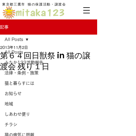
東京都三鷹市
​猫の保護活動・譲渡会
記事
All Posts
2013年11月2日
第６４回日獣祭 in 猫の譲
All Posts
みたか123活動報告
渡会 残り１日
法律・条例・施策
猫と暮らすには
お知らせ
地域
しあわせ便り
チラシ
猫の病気に朗報