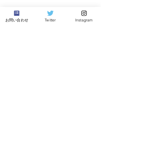
お問い合わせ
Twitter
Instagram
東京都三鷹市
​猫の保護活動・譲渡会
みたか123
里親募集 譲渡会 2024年9
里親募集 譲渡会 
公益財団法人どうぶつ基金
月16日
月16日
さくらねこサポーター