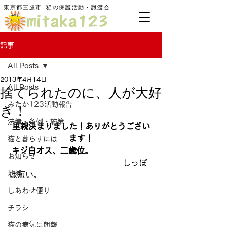
東京都三鷹市
​猫の保護活動・譲渡会
記事
All Posts
2013年4月14日
捨てられたのに、人が大好
All Posts
みたか123活動報告
き！
法律・条例・施策
里親決まりました！ありがとうござい
ます！
猫と暮らすには
キジ白オス、二歳位。
お知らせ
　　　　　　　　　　　　　　しっぽ
地域
は短い。
しあわせ便り
チラシ
猫の病気に朗報