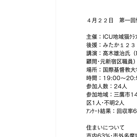
４月２２日　第一回
主催：ICU地域猫ｸﾗﾌ
後援：みたか１２３
講演：高木雄治氏（
顧問･元新宿区職員
場所：国際基督教大学
時間：19:00～20:
参加人数：24人
参加地域：三鷹市14
区1人･不明2人
ｱﾝｹｰﾄ結果：回収率
住まいについて
市内63%･市外多摩