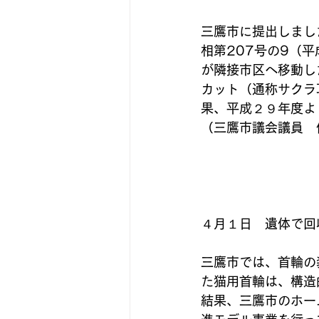
三鷹市に提出しました
相第207号の9（
が隣接市区へ移動し
カット（通称サクラ
果、平成２９年度よ
（三鷹市議会議員　伊
４月１日　遺体で回
三鷹市では、首輪の
た猫用首輪は、構造
結果、三鷹市のホー