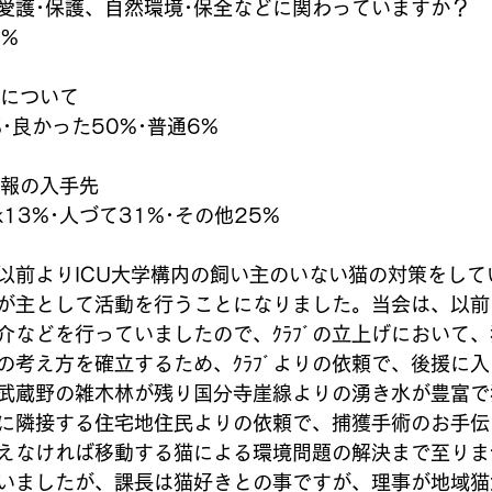
愛護･保護、自然環境･保全などに関わっていますか？
9%
容について
･良かった50%･普通6%
情報の入手先
ook13%･人づて31%･その他25%
以前よりICU大学構内の飼い主のいない猫の対策をして
が主として活動を行うことになりました。当会は、以前
介などを行っていましたので、ｸﾗﾌﾞの立上げにおいて
の考え方を確立するため、ｸﾗﾌﾞよりの依頼で、後援に
武蔵野の雑木林が残り国分寺崖線よりの湧き水が豊富で
に隣接する住宅地住民よりの依頼で、捕獲手術のお手伝
えなければ移動する猫による環境問題の解決まで至りませ
いましたが、課長は猫好きとの事ですが、理事が地域猫