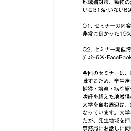
地域猫対策、動物の
いる31%･いない6
Q1. セミナーの内
非常に良かった19%
Q2. セミナー開催
ﾎﾟｽﾀｰ6%･FaceB
今回のセミナーは、
職するため、学生達
捕獲・譲渡・病院紹
嗜好を超えた地域猫
大学を含む周辺は、
なっています。大学
たが、発生地域を押
事務局にお話しに伺