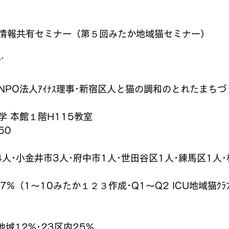
情報共有セミナー（第５回みたか地域猫セミナー）
ﾞ
NPO法人ｱｲﾅｽ理事･新宿区人と猫の調和のとれたまち
）
 本館１階H115教室
50
人･小金井市3人･府中市1人･世田谷区1人･練馬区1人･
67%（1～10みたか１２３作成･Q1～Q2 ICU地域猫ｸﾗ
地域12%･23区内25%