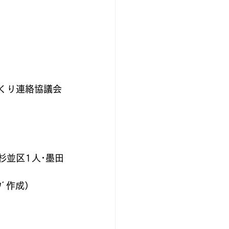
づくり連絡協議会
杉並区1人･墨田
ﾌﾞ作成）