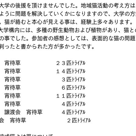
大学の後援を頂けませんでした。地域猫活動の考え方は
ように問題を解決していくかになりますので、大学の方
。猫が絡むと本心が見える事は、経験上多々あります。
U大学構内には、多種の野生動物および植物があり、猫と
の事でした。参加者の感想としては、表面的な猫の問題
判ったと書かられた方が多かったです。
宵待草　　　　 　　２３匹ﾄﾗｲｱﾙ
宵待草　　　　 　　１４匹ﾄﾗｲｱﾙ
宵待草　　　　 　　　３匹ﾄﾗｲｱﾙ
宵待草　　　　 　　　６匹ﾄﾗｲｱﾙ
宵待草　　　　 　　１１匹ﾄﾗｲｱﾙ
宵待草　　　　 　　　４匹ﾄﾗｲｱﾙ
譲渡会　宵待草 　　　４匹ﾄﾗｲｱﾙ
　宵待草　　　　 　　　２匹ﾄﾗｲｱﾙ