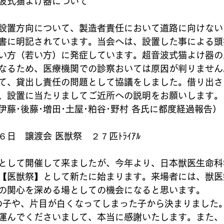
波式猫よけ器について
設置方向について、製造者責任において道路に向けない
書に明記されています。当会へは、設置した事による頭
い方（若い方）に発症しています。超音波式猫よけ器の
なるため、医療機関での診察おいては原因が判りません
て、貸出し責任の問題として協議をしました。借り出さ
、設置に当たりましてご近所への説明をお願いします。
藤･後藤･増田･土屋･粕谷･野村 各氏に都度経過報告）
日　譲渡会 医獣祭　２７匹ﾄﾗｲｱﾙ
として開催して来ましたが、今年より、日本獣医生命科
【医獣祭】として新たに始まります。来場者には、獣医
の関心を深める場としての機会になると思います。
性の子や、片目が白くなってしまった子から決まりました
運んでくださいまして、本当に感謝いたします。また、