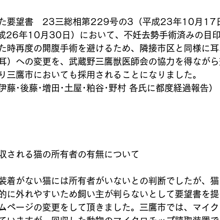
要望書　23三総相第229号の3（平成23年10月17
平成26年10月30日）において、不妊去勢手術済みの目
た時再度の開腹手術を避けるため、隣接市区と同様に耳
耳）への変更を、武蔵野三鷹獣医師会の協力を得ながら
り三鷹市においても採用されることになりました。
藤･後藤･増田･土屋･粕谷･野村 各氏に都度経過報告）
収される猫の所有者の有無について
装着がない猫には所有者がいないとの判断でしたが、猫
的に外れやすいため飼い主が判らないとして要望書を提
ムページの変更をして頂きました。三鷹市では、マイク