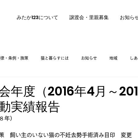
みたか123について
譲渡会・里親募集
お知ら
法律・条例・施策
猫と暮らすには
お知らせ
地域
しあ
里親募集
ご挨拶
里親募集 譲渡会
年度（2016年4月～201
動実績報告
８年）
策　飼い主のいない猫の不妊去勢手術済み目印　変更