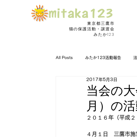
東京都三鷹市
​猫の保護活動・譲渡会
みたか123
All Posts
みたか123活動報告
2017年5月3日
猫の病気に朗報
捜索願い
当会の大会
月）の活
２０１６年（平成２
４月１日　三鷹市施