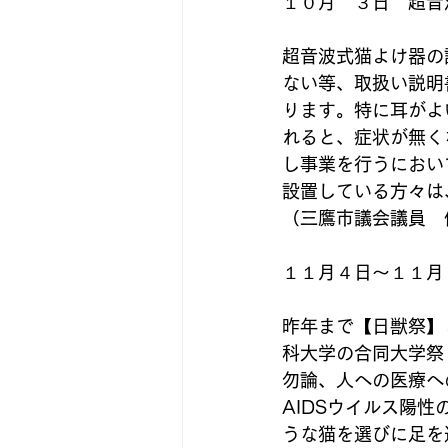
１０月　３日　超音
超音波式猫よけ器の
ない等、取扱い説明
ります。特に耳がよ
れると、症状が無く
し事業を行うにおい
設置している方々は
（三鷹市議会議員　伊
１１月４日～１１月６
昨年まで【日獣祭】
科大学の合同大学祭
勿論、人への医療へ
AIDSウイルス陽
うな猫を選びに足を