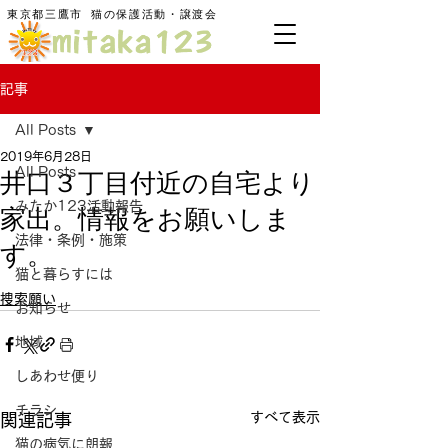
東京都三鷹市
​猫の保護活動・譲渡会
記事
All Posts
2019年6月28日
井口３丁目付近の自宅より
All Posts
みたか123活動報告
家出。情報をお願いしま
法律・条例・施策
す。
猫と暮らすには
捜索願い
お知らせ
地域
しあわせ便り
チラシ
すべて表示
関連記事
猫の病気に朗報