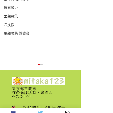
捜索願い
里親募集
ご挨拶
里親募集 譲渡会
中原一丁目 猫
協力をおねがい
（無事保護され
東京都三鷹市
​猫の保護活動・譲渡会
みたか123
牟礼ニ丁目 猫脱走！ご
公益財団法人どうぶつ基金
協力ありがとうございま
さくらねこサポーター