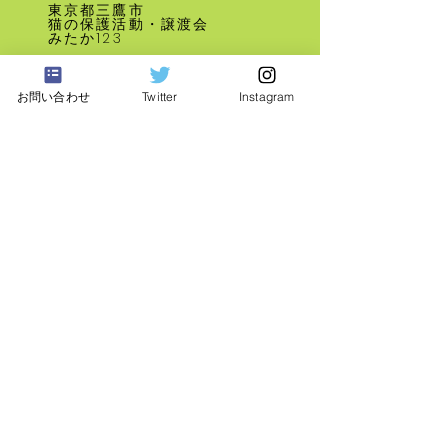
東京都三鷹市
す。風太の体重は
​猫の保護活動・譲渡会
みたか123
なり、凜は２キロで
生懸命に聞き耳を
公益財団法人どうぶつ基金
ようですね。風太
お問い合わせ
Twitter
Instagram
さくらねこサポーター
ちゃで、凜は、「
るの風太」 とｺﾒ
がら、勝手に想像
タしています。