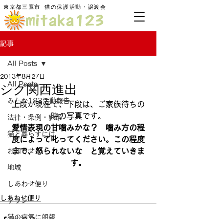
東京都三鷹市
​猫の保護活動・譲渡会
記事
All Posts
2013年8月27日
シグ関西進出
All Posts
みたか123活動報告
上段が現在で、下段は、ご家族待ちの
時の写真です。
法律・条例・施策
愛情表現の甘噛みかな？　噛み方の程
猫と暮らすには
度によって叱ってください。この程度
お知らせ
まで、怒られないな　と覚えていきま
す。
地域
しあわせ便り
しあわせ便り
チラシ
猫の病気に朗報