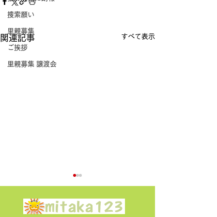
捜索願い
里親募集
すべて表示
関連記事
ご挨拶
里親募集 譲渡会
ﾆｬﾓのその後
風太＆凜
風太 現在 凜 現
族待ち風太、凜と