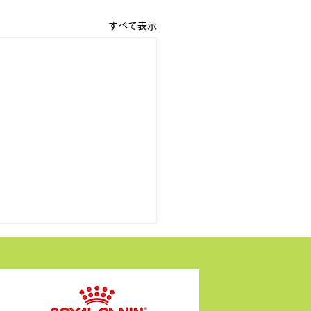
すべて表示
＆凜
 現在 凜 現在 凜 ご家族待
太、凜ともに元気です。風太