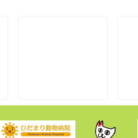
ﾆｬﾓのその後
風太
風太
ち風