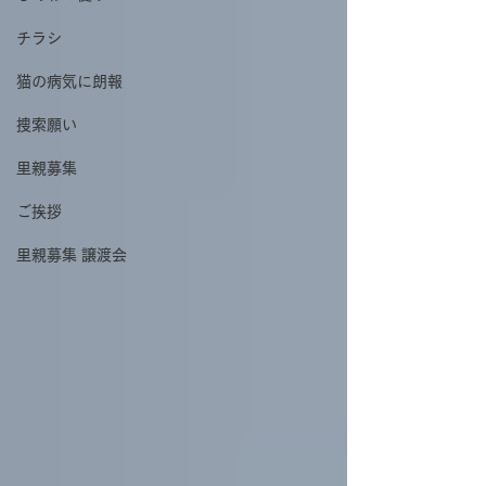
チラシ
猫の病気に朗報
捜索願い
里親募集
ご挨拶
里親募集 譲渡会